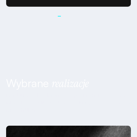
Wybrane
realizacje
Projektujemy i wdrażamy sklepy internetowe, systemy
internetowe, aplikacje, które budują przewagę rynkową
naszych klientów.