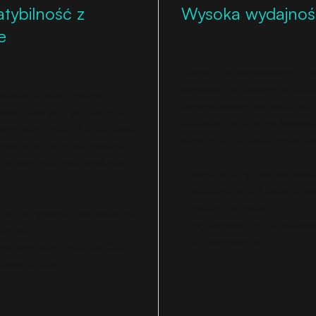
tybilność z
Wysoka wydajnoś
e
Skrypt jest serwowany z 
serwera i ładowany w lekki
Mode działa zgodnie z
kontrolowany sposób, wię
ami Google i przekazuje
dokłada zbędnego balastu
sygnały zgód. Dzięki temu
strony. W efekcie zyskujes
owują się przewidywalnie i
zą kontrolę nad analityką.
mniejsze ryzyko spowol
:
stabilniejsze działanie t
całego serwisu,
jsze utrzymanie porządku w
wydajność w rozbudow
ntacji,
e-commerce
.
ne sygnały zgód dla GA,
Google Ads.