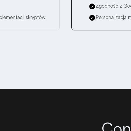
Zgodność z Go
mplementacji skryptów
Personalizacja 
Con