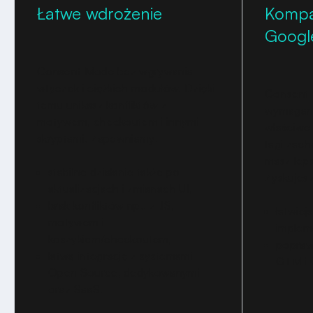
Łatwe wdrożenie
Kompa
Googl
Consent Mode bez wgrywania
wtyczek i ciężkich modułów. Dzięki
Consent 
temu unikasz konfliktów z
wymagani
motywem, checkoutem i innymi
właściwe 
skryptami. Zapewniamy:
tagi zach
masz leps
stabilne działanie także po
Zyskujesz
aktualizacjach i zmianach UI,
brak konfliktów np.: z JS,
łatwie
motywem i
impleme
koszykiem/checkoutem,
popraw
łatwą integrację z systemami
GTM i 
Open Source, dedykowanymi
oraz SaaS.