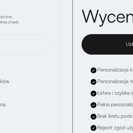
Wyce
ięczna,
nej chwili.
UM
Personalizacja k
isków
Personalizacja t
Łatwa i szybka i
lna
Pełna personali
Brak limitu pods
Rejestr zgód u