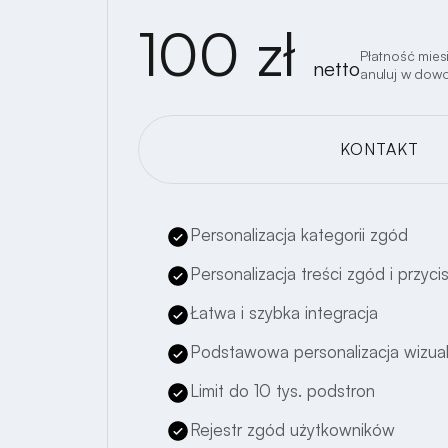
100 zł
Płatność mies
netto
anuluj w dowol
KONTAKT
WCHODZĘ!
Personalizacja kategorii zgód
Personalizacja treści zgód i przyc
Łatwa i szybka integracja
Podstawowa personalizacja wizua
Limit do 10 tys. podstron
Rejestr zgód użytkowników