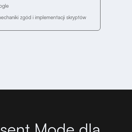
ogle
mechaniki zgód i implementacji skryptów
sent Mode dla