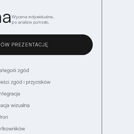
na
Wycena indywidualna,
po analizie potrzeb.
ÓW PREZENTACJĘ
UMAWIAM!
ategorii zgód
reści zgód i przycisków
ntegracja
zacja wizualna
tron
żytkowników