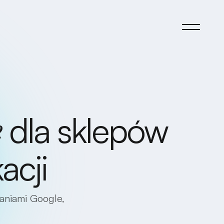
dla sklepów
e
acji
ganiami Google,