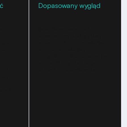
ć
Dopasowany wygląd
naszego
Baner i komunikaty zgód
,
dopasowujemy do identyfikacji
c nie
wizualnej, żeby nie wyglądały jak
 do
obcy element wklejony „z
z:
internetu”. Dzięki temu całość jest
spójna z UI, czytelna i nie psuje
nień,
doświadczenia użytkownika.
agów i
anych