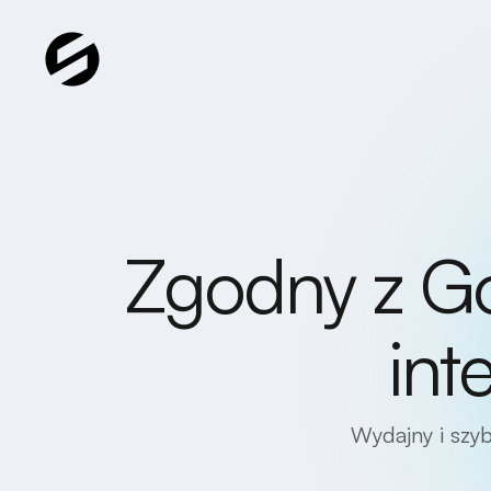
Zgodny z G
int
Wydajny i szyb