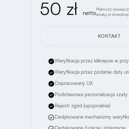
50 zł
Płatność miesięcz
netto
anuluj w dowolnej 
KONTAKT
WCHODZĘ!
Weryfikacja przez kliknięcie w przy
Weryfikacja przez podanie daty u
Dopracowany UX
Podstawowa personalizacja szaty 
Rejestr zgód (opcjonalnie)
Dedykowane mechanizmy weryfika
Dedykowane funkcje i integracje