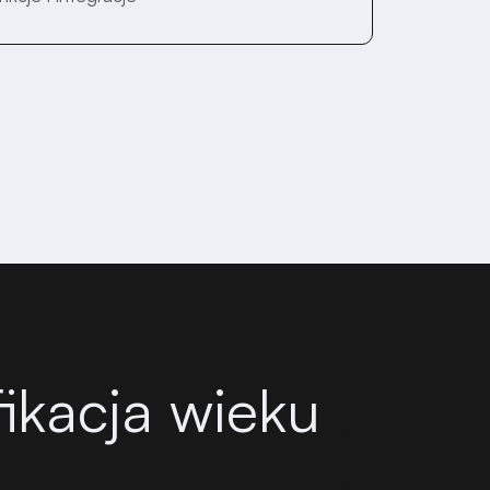
ikacja wieku
w
pie internetowym