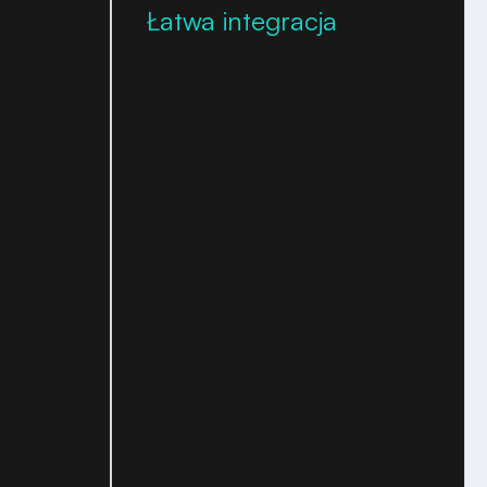
Łatwa integracja
Twojego
Posiadamy gotową integrację
ało
między innymi z systemami
 aby
dedykowanymi,PrestaShop,
onego
WooCommerce, Shopify,
owym,
Magento, WordPress oraz
acji
możliwość łatwiej integracji z
każdym innym rozwiązaniem
webowym.