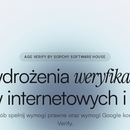
AGE VERIFY BY SOPCHY SOFTWARE HOUSE
wdrożenia
weryfika
internetowych i 
ób spełnij wymogi prawne oraz wymogi Google kor
Verify.