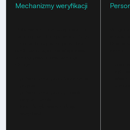
Mechanizmy weryfikacji
Person
Dobieramy poziom weryfikacji do
Widget w
Twoich potrzeb i typu treści. Dzięki
serwisu, 
temu nie blokujesz niepotrzebnie
Dostosow
użytkowników, ale nadal spełniasz
innymi:
wymogi prawne oraz wymogi
Google:
brandin
tryb dar
potwierdzenie przez kliknięcie w
własne 
przycisk,
komuni
potwierdzenie przez podanie
daty urodzenia,
inne, dedykowane rodzaje
weryfikacji.