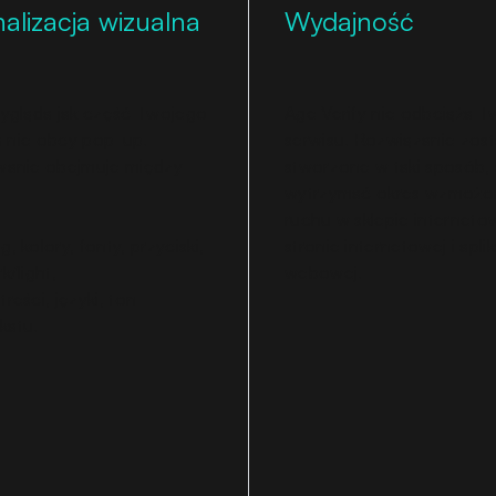
alizacja wizualna
Wydajność
ygląda jak część Twojego
Age Verify nie odbciąża 
a nie obcy pop-up.
serwisu. Rozwiązanie zost
anie obejmuje między
stworzone w taki sposób,
wytrzymać okres wzmoż
ruchu w sklepie internet
g, kolory, fonty, przyciski,
stronie internetowej i aplik
k/light,
webowej.
treści, języki, ton
katu.