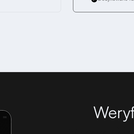
Weryf
Twoim skle