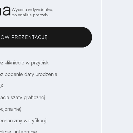
na
Wycena indywidualna,
po analizie potrzeb.
ÓW PREZENTACJĘ
UMAWIAM!
z kliknięcie w przycisk
ez podanie daty urodzenia
UX
acja szaty graficznej
cjonalnie)
hanizmy weryfikacji
cje i integracje