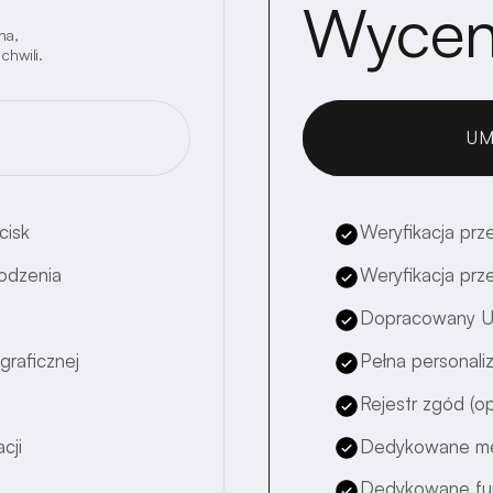
Wyce
na,
chwili.
UM
cisk
Weryfikacja prze
rodzenia
Weryfikacja prz
Dopracowany 
graficznej
Pełna personaliz
Rejestr zgód (op
cji
Dedykowane mec
Dedykowane funk