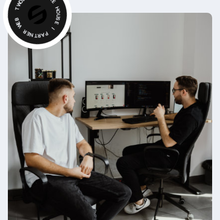
W
T
A
R
E
B
E
W
H
O
U
R
S
E
E
N
T
I
R
A
P