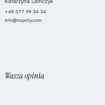
Katarzyna Lamczyk
+48 577 99 34 34
info@sopchy.com
Wasza opinia
jest dla nas
ważna
W ostatnich latach tworzyliśmy sklepy internetowe,
aplikacje webowe, aplikacje mobilne dla wielu wspaniałych