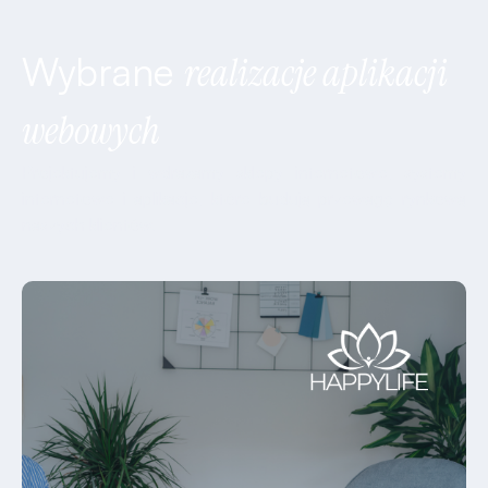
Wybrane
realizacje aplikacji
webowych
Projektujemy i wdrażamy sklepy internetowe, systemy
internetowe i aplikacje, które budują przewagę rynkową
naszych klientów.