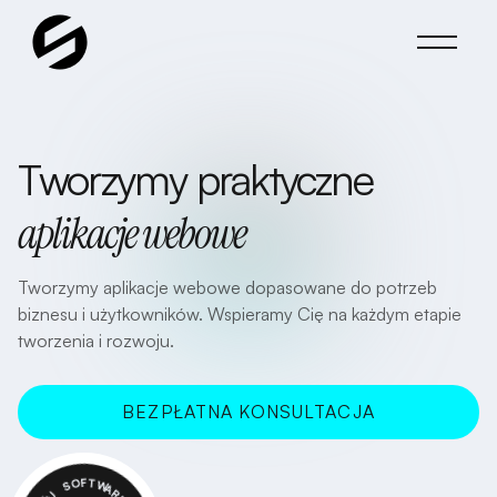
Tworzymy praktyczne
aplikacje webowe
Tworzymy aplikacje webowe dopasowane do potrzeb
biznesu i użytkowników. Wspieramy Cię na każdym etapie
tworzenia i rozwoju.
BEZPŁATNA KONSULTACJA
UMAWIAM!
S
O
J
F
Ó
W
T