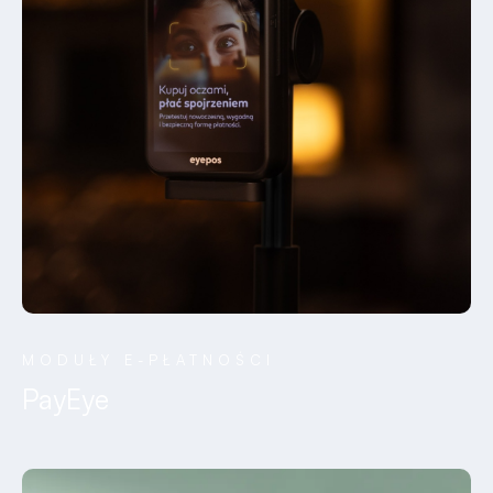
MODUŁY E-PŁATNOŚCI
PayEye