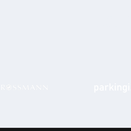
t dla nas
W ostatnich latach
aplikacje we