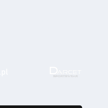
 tworzyliśmy sklepy internetowe,
bowe, aplikacje mobilne dla wielu
wspaniałych ludzi.