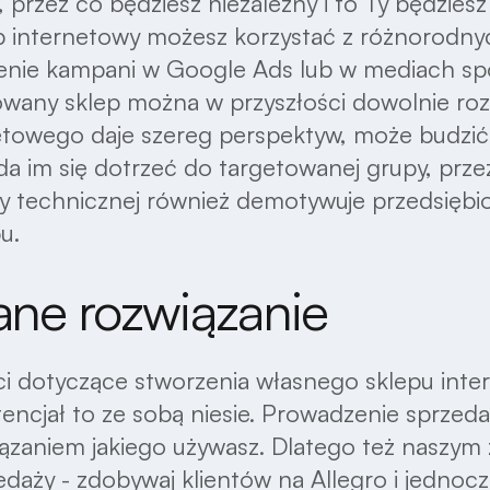
rzez co będziesz niezależny i to Ty będziesz
ep internetowy możesz korzystać z różnorodn
zenie kampani w Google Ads lub w mediach s
towany sklep można w przyszłości dowolnie r
towego daje szereg perspektyw, może budzić t
 uda im się dotrzeć do targetowanej grupy, prz
dzy technicznej również demotywuje przedsiębio
u.
ane rozwiązanie
i dotyczące stworzenia własnego sklepu inter
tencjał to ze sobą niesie. Prowadzenie sprzeda
iązaniem jakiego używasz. Dlatego też naszy
aży - zdobywaj klientów na Allegro i jednocz