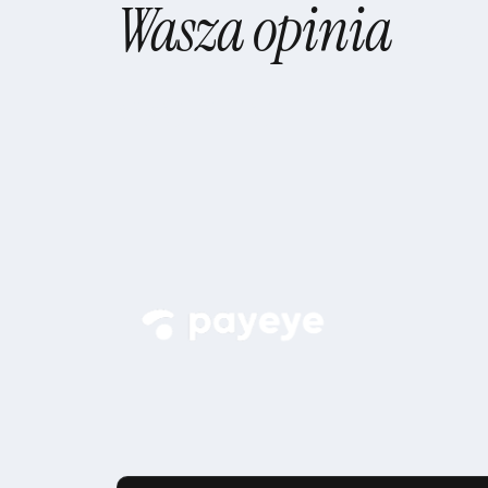
jes
Wasza opinia
ważna