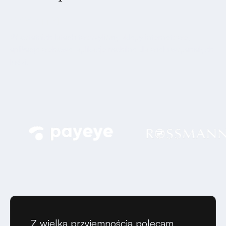
ważna
W ostatnich latach tworzyliśmy sklepy internetowe,
aplikacje webowe, aplikacje mobilne dla wielu wspaniałych
ludzi.
Z wielką przyjemnością polecam