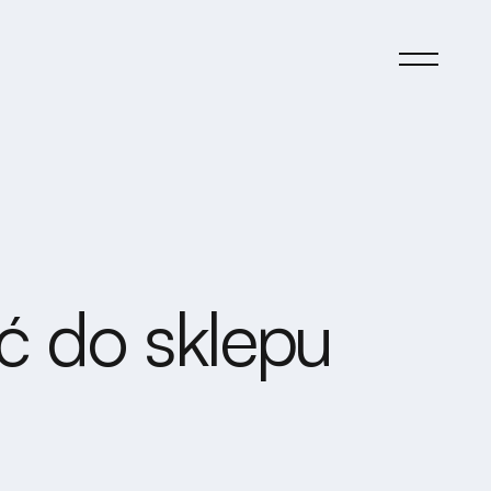
ć do sklepu