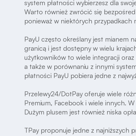
system płatności wybierzesz dla swoje
Warto również zwrócić się bezpośredn
ponieważ w niektórych przypadkach 
PayU często określany jest mianem na
granicą i jest dostępny w wielu krajac
użytkowników to wiele integracji oraz
a także w porównaniu z innymi syste
płatności PayU pobiera jedne z najwy
Przelewy24/DotPay oferuje wiele róż
Premium, Facebook i wiele innych. W
Dużym plusem jest również niska opła
TPay proponuje jedne z najniższych p