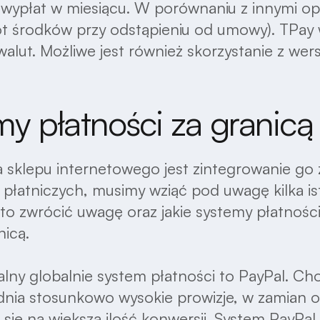
 wypłat w miesiącu. W porównaniu z innymi op
t środków przy odstąpieniu od umowy). TPay w
alut. Możliwe jest również skorzystanie z wer
my płatności za granicą
 sklepu internetowego jest zintegrowanie go
płatniczych, musimy wziąć pod uwagę kilka ist
rto zwrócić uwagę oraz jakie systemy płatnośc
nicą.
lny globalnie system płatności to PayPal. Ch
nia stosunkowo wysokie prowizje, w zamian of
a się na większą ilość konwersji. System PayP