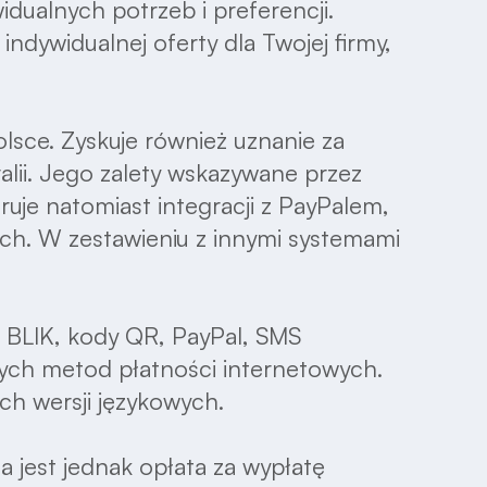
dualnych potrzeb i preferencji.
dywidualnej oferty dla Twojej firmy,
lsce. Zyskuje również uznanie za
tralii. Jego zalety wskazywane przez
ruje natomiast integracji z PayPalem,
ch. W zestawieniu z innymi systemami
 BLIK, kody QR, PayPal, SMS
nych metod płatności internetowych.
ch wersji językowych.
 jest jednak opłata za wypłatę