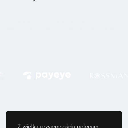
ważna
W ostatnich latach tworzyliśmy sklepy internetowe,
aplikacje webowe, aplikacje mobilne dla wielu wspaniałych
ludzi.
Z wielką przyjemnością polecam